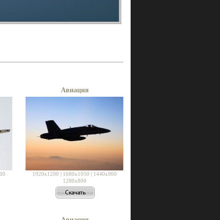
Авиация
00
1920x1200
|
1680x1050
|
1440x900
1280x800
Авиация