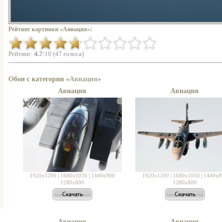
Рейтинг картинки «Авиация»:
Рейтинг:
4.7
/10 (47 голоса)
Обои с категории «
Авиация
»
Авиация
Авиация
1920x1200
|
1680x1050
|
1440x900
1920x1200
|
1680x1050
|
1440x9
1280x800
1280x800
Авиация
Авиация