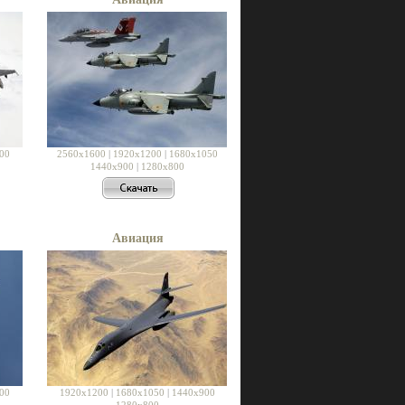
00
2560x1600
|
1920x1200
|
1680x1050
1440x900
|
1280x800
Авиация
00
1920x1200
|
1680x1050
|
1440x900
1280x800