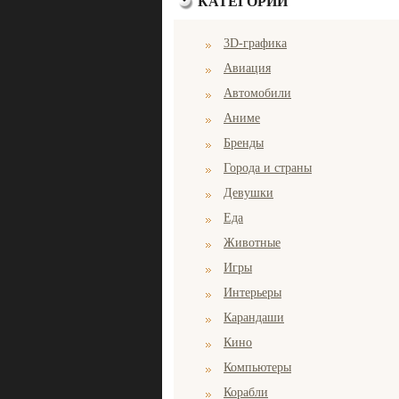
КАТЕГОРИИ
3D-графика
Авиация
Автомобили
Аниме
Бренды
Города и страны
Девушки
Еда
Животные
Игры
Интерьеры
Карандаши
Кино
Компьютеры
Корабли