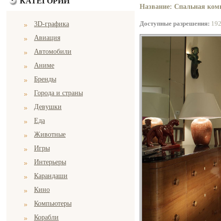
КАТЕГОРИИ
Название: Спальная комн
Доступные разрешения:
19
3D-графика
Авиация
Автомобили
Аниме
Бренды
Города и страны
Девушки
Еда
Животные
Игры
Интерьеры
Карандаши
Кино
Компьютеры
Корабли