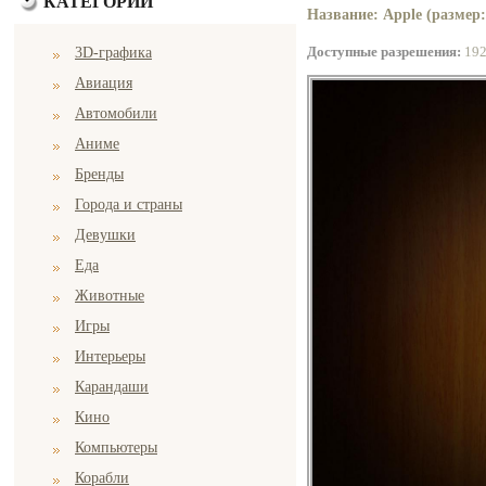
КАТЕГОРИИ
Название: Apple (размер:
Доступные разрешения:
19
3D-графика
Авиация
Автомобили
Аниме
Бренды
Города и страны
Девушки
Еда
Животные
Игры
Интерьеры
Карандаши
Кино
Компьютеры
Корабли