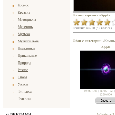
Космос
Креатив
Рейтинг картинки «Apple»:
Мотоциклы
Мужчины
Рейтинг:
4.9
/10 (57 голоса)
Музыка
Обои с категории «
Компь
Мультфильмы
Apple
Праздники
Прикольные
Природа
Разное
Спорт
Ужасы
1920x1200
|
1680x1050
Финансы
1280x800
Фэнтези
РЕКЛАМА
Windows 7