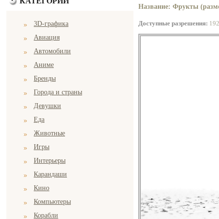
КАТЕГОРИИ
Название: Фрукты (разме
Доступные разрешения:
19
3D-графика
Авиация
Автомобили
Аниме
Бренды
Города и страны
Девушки
Еда
Животные
Игры
Интерьеры
Карандаши
Кино
Компьютеры
Корабли