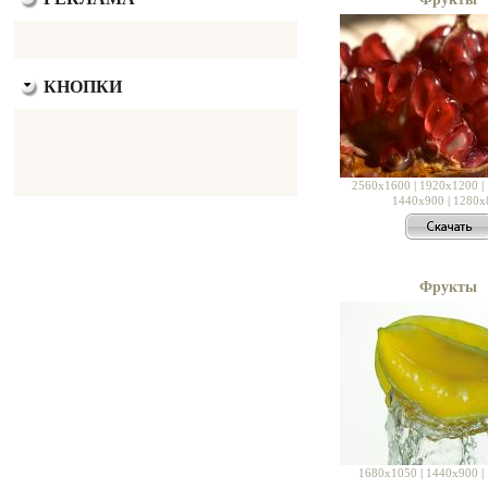
КНОПКИ
2560x1600
|
1920x1200
|
1440x900
|
1280x
Фрукты
1680x1050
|
1440x900
|