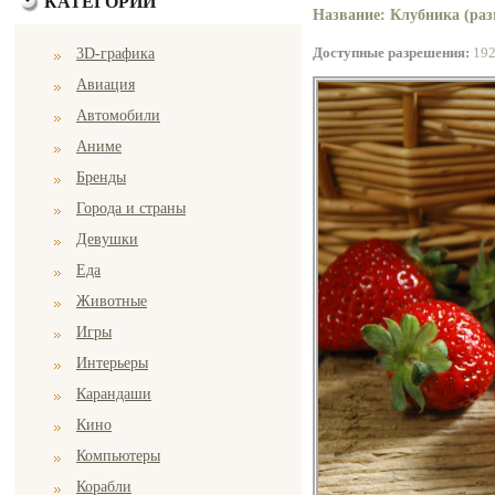
КАТЕГОРИИ
Название: Клубника (раз
Доступные разрешения:
19
3D-графика
Авиация
Автомобили
Аниме
Бренды
Города и страны
Девушки
Еда
Животные
Игры
Интерьеры
Карандаши
Кино
Компьютеры
Корабли