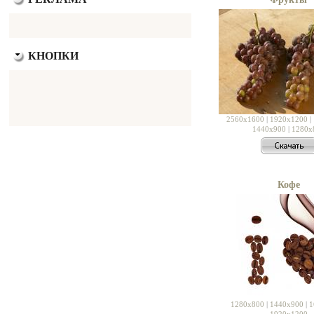
КНОПКИ
2560x1600
|
1920x1200
|
1440x900
|
1280x
Кофе
1280x800
|
1440x900
|
1
1920x1200