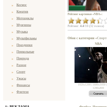
Космос
Креатив
Рейтинг картинки «NBA»:
Мотоциклы
Мужчины
Рейтинг:
4.4
/10 (32 голоса)
Музыка
Обои с категории «
Спорт
Мультфильмы
NBA
Праздники
Прикольные
Природа
Разное
Спорт
Ужасы
1920x1200
|
1680x1050
Финансы
1280x800
Фэнтези
РЕКЛАМА
Футбол. Чемпиона