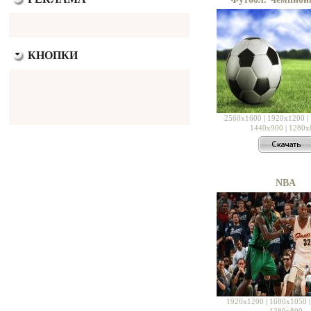
КНОПКИ
2560x1600
|
1920x1200
|
1440x900
|
1280x
NBA
1920x1200
|
1680x1050
1280x800