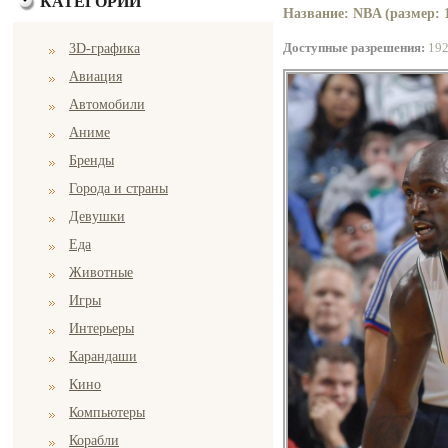
КАТЕГОРИИ
Название: NBA (размер: 
Доступные разрешения:
19
3D-графика
Авиация
Автомобили
Аниме
Бренды
Города и страны
Девушки
Еда
Животные
Игры
Интерьеры
Карандаши
Кино
Компьютеры
Корабли