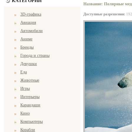
КАТЕГОРИИ
Название: Полярные медв
Доступные разрешения:
19
3D-графика
Авиация
Автомобили
Аниме
Бренды
Города и страны
Девушки
Еда
Животные
Игры
Интерьеры
Карандаши
Кино
Компьютеры
Корабли