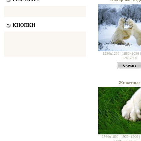
КНОПКИ
1920x1200
|
1680x1050
1280x800
Животные
2560x1600
|
1920x1200
|
1440x900
|
1280x