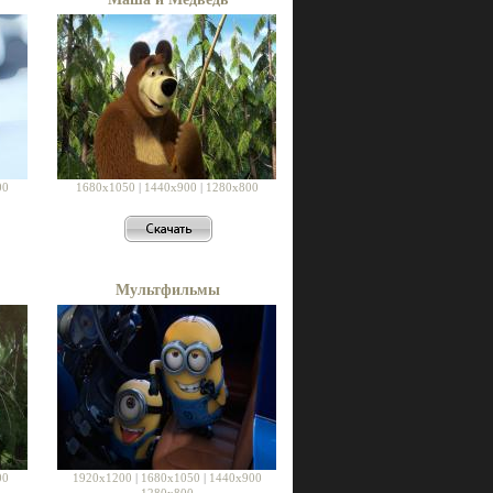
00
1680x1050
|
1440x900
|
1280x800
Мультфильмы
00
1920x1200
|
1680x1050
|
1440x900
1280x800