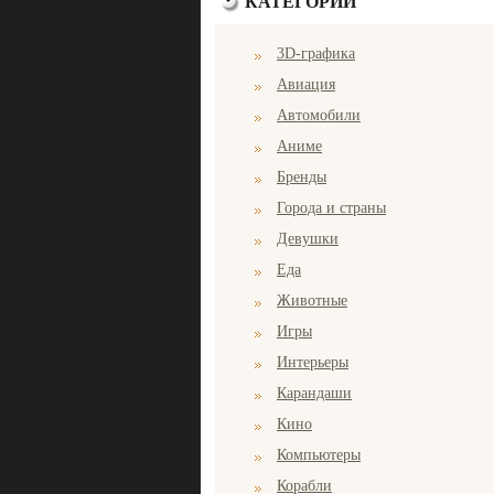
КАТЕГОРИИ
3D-графика
Авиация
Автомобили
Аниме
Бренды
Города и страны
Девушки
Еда
Животные
Игры
Интерьеры
Карандаши
Кино
Компьютеры
Корабли