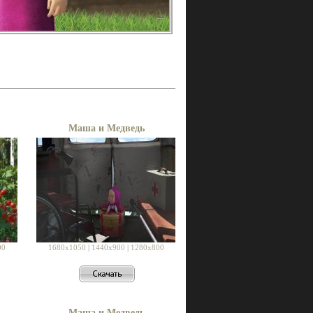
Маша и Медведь
00
1680x1050
|
1440x900
|
1280x800
Маша и Медведь