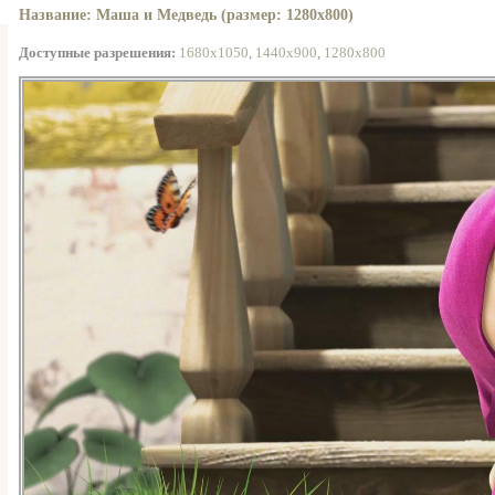
Название: Маша и Медведь (размер: 1280x800)
Доступные разрешения:
1680x1050
,
1440x900
,
1280x800