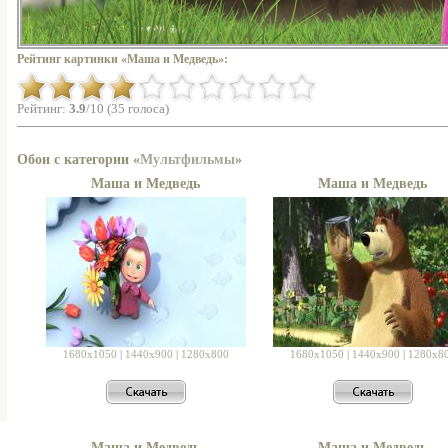
Рейтинг картинки «Маша и Медведь»:
Рейтинг:
3.9
/10 (35 голоса)
Обои с категории «
Мультфильмы
»
Маша и Медведь
Маша и Медведь
1680x1050
|
1440x900
|
1280x800
1680x1050
|
1440x900
|
1280x8
Маша и Медведь
Маша и Медведь