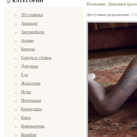
КАТЕГОРИИ
Название: Девушки (разм
Доступные разрешения:
25
3D-графика
Авиация
Автомобили
Аниме
Бренды
Города и страны
Девушки
Еда
Животные
Игры
Интерьеры
Карандаши
Кино
Компьютеры
Корабли