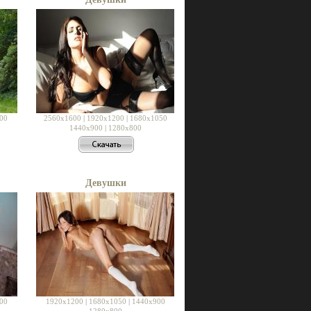
00
2560x1600
|
1920x1200
|
1680x1050
1440x900
|
1280x800
Девушки
00
1920x1200
|
1680x1050
|
1440x900
1280x800