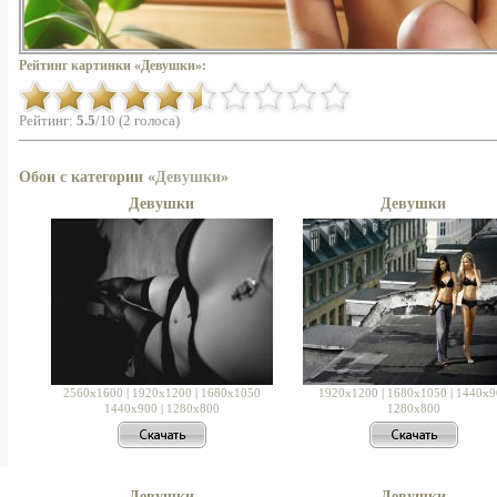
Рейтинг картинки «Девушки»:
Рейтинг:
5.5
/10 (2 голоса)
Обои с категории «
Девушки
»
Девушки
Девушки
2560x1600
|
1920x1200
|
1680x1050
1920x1200
|
1680x1050
|
1440x9
1440x900
|
1280x800
1280x800
Девушки
Девушки