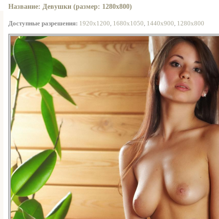
Название: Девушки (размер: 1280x800)
Доступные разрешения:
1920x1200
,
1680x1050
,
1440x900
,
1280x800