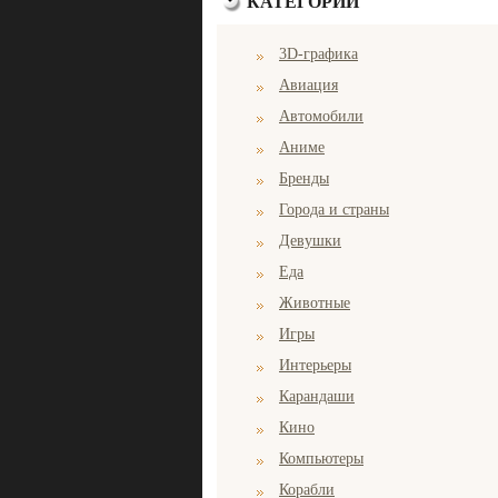
КАТЕГОРИИ
3D-графика
Авиация
Автомобили
Аниме
Бренды
Города и страны
Девушки
Еда
Животные
Игры
Интерьеры
Карандаши
Кино
Компьютеры
Корабли