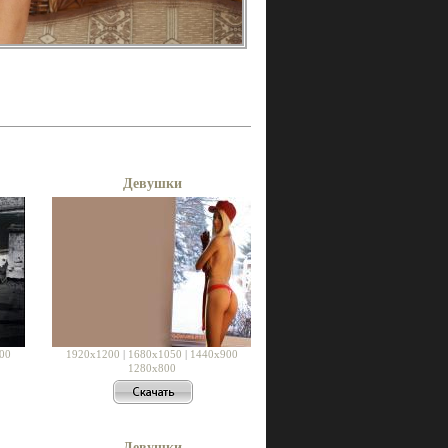
Девушки
00
1920x1200
|
1680x1050
|
1440x900
1280x800
Девушки