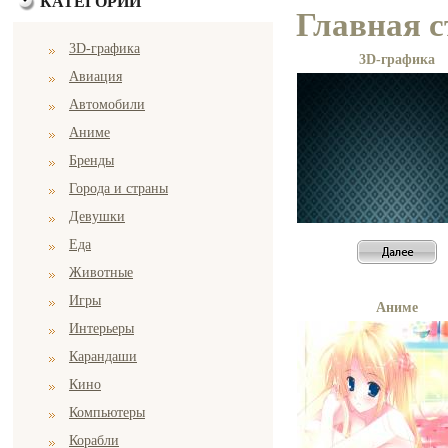
КАТЕГОРИИ
Главная 
3D-графика
3D-графика
Авиация
Автомобили
Аниме
Бренды
Города и страны
Девушки
Еда
Животные
Игры
Аниме
Интерьеры
Карандаши
Кино
Компьютеры
Корабли