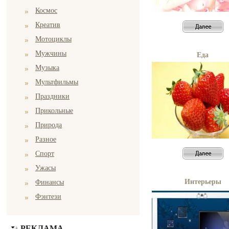
Космос
Креатив
Мотоциклы
Мужчины
Еда
Музыка
Мультфильмы
Праздники
Прикольные
Природа
Разное
Спорт
Ужасы
Интерьеры
Финансы
Фэнтези
РЕКЛАМА