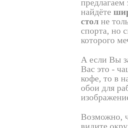
предлагаем 
найдёте
шир
стол
не тол
спорта, но 
которого ме
А если Вы з
Вас это - ч
кофе, то в 
обои для ра
изображени
Возможно, 
видите окр