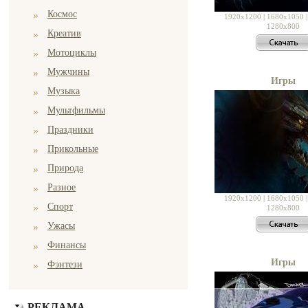
Космос
1920x1200
|
1680x1050
1280x800
Креатив
Мотоциклы
Мужчины
Игры
Музыка
Мультфильмы
Праздники
Прикольные
Природа
Разное
1920x1200
|
1680x1050
Спорт
1280x800
Ужасы
Финансы
Игры
Фэнтези
РЕКЛАМА