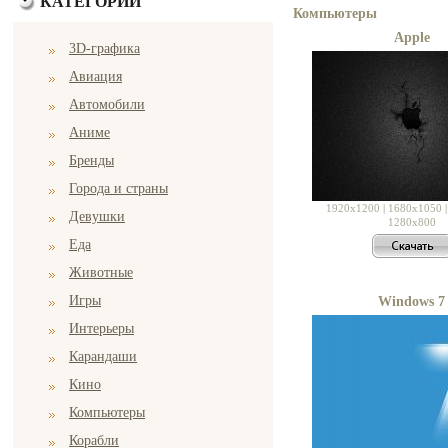
КАТЕГОРИИ
Компьютеры
Apple
3D-графика
Авиация
Автомобили
Аниме
Бренды
Города и страны
1920x1200
|
1680x1050
Девушки
1280x800
Еда
Животные
Игры
Windows 7
Интерьеры
Карандаши
Кино
Компьютеры
Корабли