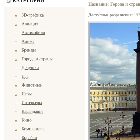
КАТЕГОРИИ
Название: Города и стран
Доступные разрешения:
19
3D-графика
Авиация
Автомобили
Аниме
Бренды
Города и страны
Девушки
Еда
Животные
Игры
Интерьеры
Карандаши
Кино
Компьютеры
Корабли