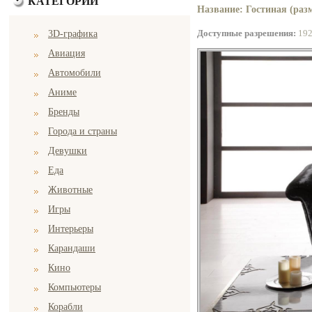
КАТЕГОРИИ
Название: Гостиная (разм
Доступные разрешения:
19
3D-графика
Авиация
Автомобили
Аниме
Бренды
Города и страны
Девушки
Еда
Животные
Игры
Интерьеры
Карандаши
Кино
Компьютеры
Корабли