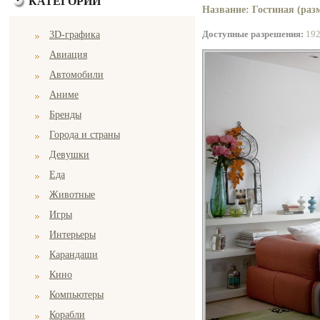
КАТЕГОРИИ
Название: Гостиная (разм
Доступные разрешения:
19
3D-графика
Авиация
Автомобили
Аниме
Бренды
Города и страны
Девушки
Еда
Животные
Игры
Интерьеры
Карандаши
Кино
Компьютеры
Корабли