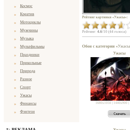
Космос
Креатив
Рейтинг картинки «Ужасы»:
Мотоциклы
Мужчины
Рейтинг:
4.6
/10 (44 голоса)
Музыка
Обои с категории «
Ужас
Мультфильмы
Ужасы
Праздники
Прикольные
Природа
Разное
Спорт
Ужасы
1680x1050
|
1440x900
|
Финансы
Фэнтези
РЕКЛАМА
Ужасы