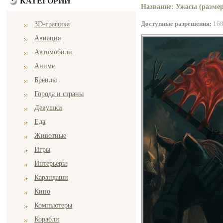
КАТЕГОРИИ
Название: Ужасы (размер
Доступные разрешения:
16
3D-графика
Авиация
Автомобили
Аниме
Бренды
Города и страны
Девушки
Еда
Животные
Игры
Интерьеры
Карандаши
Кино
Компьютеры
Корабли