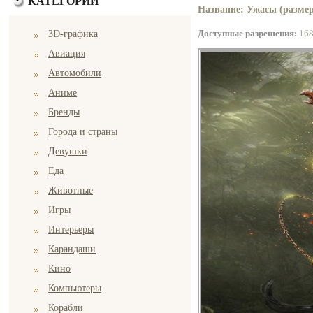
КАТЕГОРИИ
Название: Ужасы (размер
Доступные разрешения:
16
3D-графика
Авиация
Автомобили
Аниме
Бренды
Города и страны
Девушки
Еда
Животные
Игры
Интерьеры
Карандаши
Кино
Компьютеры
Корабли