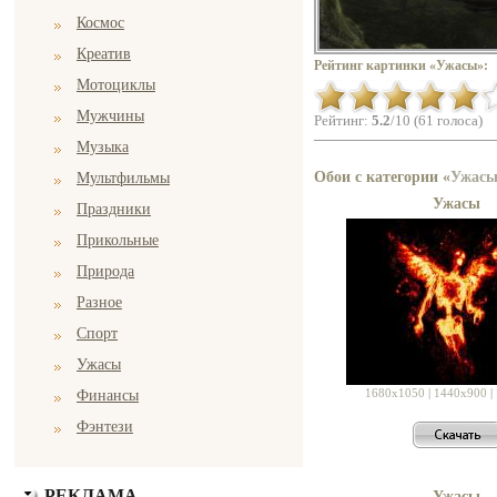
Космос
Креатив
Рейтинг картинки «Ужасы»:
Мотоциклы
Мужчины
Рейтинг:
5.2
/10 (61 голоса)
Музыка
Обои с категории «
Ужас
Мультфильмы
Ужасы
Праздники
Прикольные
Природа
Разное
Спорт
Ужасы
1680x1050
|
1440x900
|
Финансы
Фэнтези
РЕКЛАМА
Ужасы