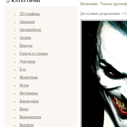
КАТЕГОРИИ
Название: Ужасы (размер
Доступные разрешения:
16
3D-графика
Авиация
Автомобили
Аниме
Бренды
Города и страны
Девушки
Еда
Животные
Игры
Интерьеры
Карандаши
Кино
Компьютеры
Корабли