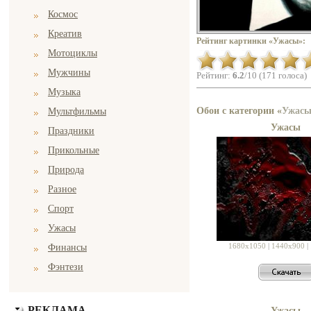
Космос
Креатив
Рейтинг картинки «Ужасы»:
Мотоциклы
Мужчины
Рейтинг:
6.2
/10 (171 голоса)
Музыка
Обои с категории «
Ужас
Мультфильмы
Ужасы
Праздники
Прикольные
Природа
Разное
Спорт
Ужасы
1680x1050
|
1440x900
|
Финансы
Фэнтези
РЕКЛАМА
Ужасы