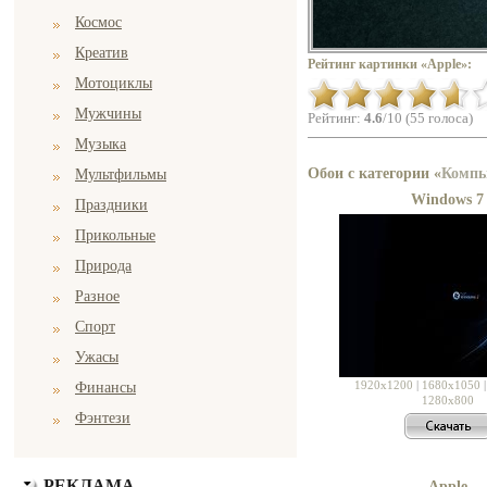
Космос
Креатив
Рейтинг картинки «Apple»:
Мотоциклы
Мужчины
Рейтинг:
4.6
/10 (55 голоса)
Музыка
Обои с категории «
Компь
Мультфильмы
Windows 7
Праздники
Прикольные
Природа
Разное
Спорт
Ужасы
1920x1200
|
1680x1050
Финансы
1280x800
Фэнтези
РЕКЛАМА
Apple