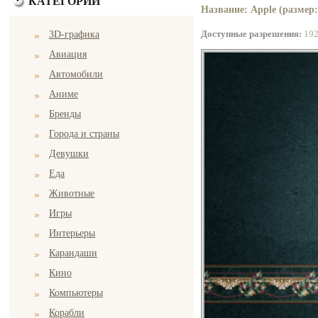
КАТЕГОРИИ
Название: Apple (размер:
Доступные разрешения:
19
3D-графика
Авиация
Автомобили
Аниме
Бренды
Города и страны
Девушки
Еда
Животные
Игры
Интерьеры
Карандаши
Кино
Компьютеры
Корабли