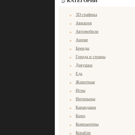
КАТЕГОРИИ
3D-графика
Авиация
Автомобили
Аниме
Бренды
Города и страны
Девушки
Еда
Животные
Игры
Интерьеры
Карандаши
Кино
Компьютеры
Корабли