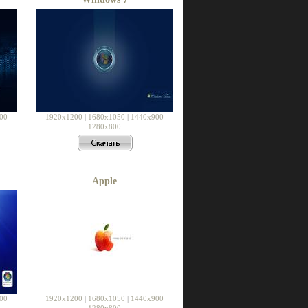
00
1920x1200
|
1680x1050
|
1440x900
1280x800
Apple
00
1920x1200
|
1680x1050
|
1440x900
1280x800