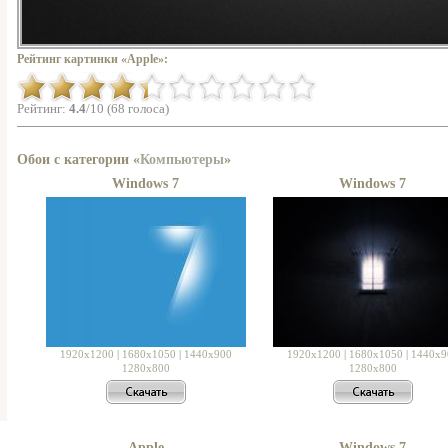
Рейтинг картинки «Apple»:
Рейтинг:
4.4
/10 (68 голоса)
Обои с категории «
Компьютеры
»
Windows 7
Windows 7
1920x1200
|
1680x1050
|
1440x900
1920x1200
|
1680x1050
|
1440x9
1280x800
1280x800
Apple
Windows 7