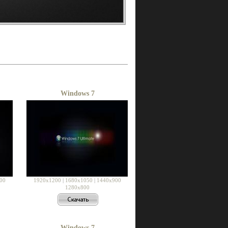
Windows 7
00
1920x1200
|
1680x1050
|
1440x900
1280x800
Windows 7