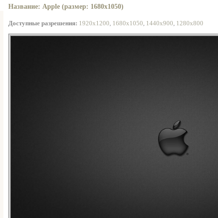
Название: Apple (размер: 1680x1050)
Доступные разрешения:
1920x1200
,
1680x1050
,
1440x900
,
1280x800