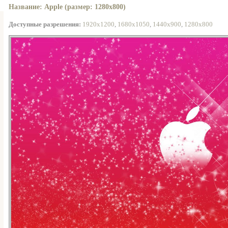
Название: Apple (размер: 1280x800)
Доступные разрешения:
1920x1200
,
1680x1050
,
1440x900
,
1280x800