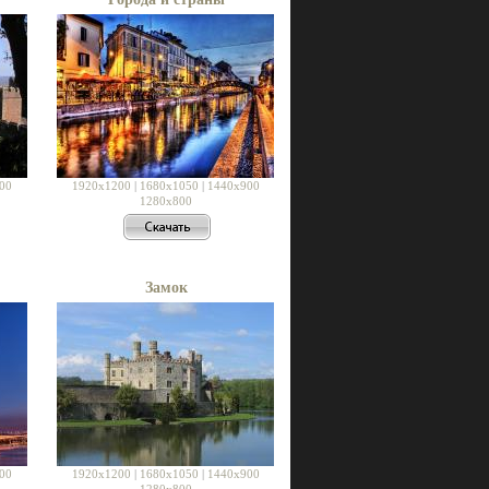
00
1920x1200
|
1680x1050
|
1440x900
1280x800
Замок
00
1920x1200
|
1680x1050
|
1440x900
1280x800