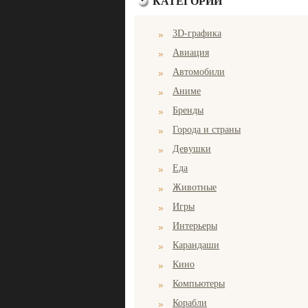
КАТЕГОРИИ
3D-графика
Авиация
Автомобили
Аниме
Бренды
Города и страны
Девушки
Еда
Животные
Игры
Интерьеры
Карандаши
Кино
Компьютеры
Корабли