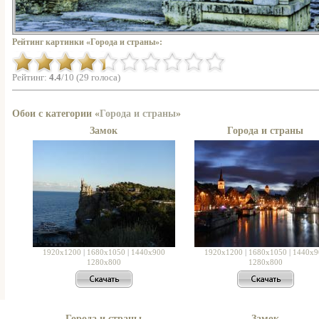
Рейтинг картинки «Города и страны»:
Рейтинг:
4.4
/10 (29 голоса)
Обои с категории «
Города и страны
»
Замок
Города и страны
1920x1200
|
1680x1050
|
1440x900
1920x1200
|
1680x1050
|
1440x9
1280x800
1280x800
Города и страны
Замок