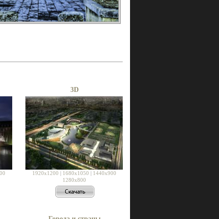
3D
00
1920x1200
|
1680x1050
|
1440x900
1280x800
Города и страны