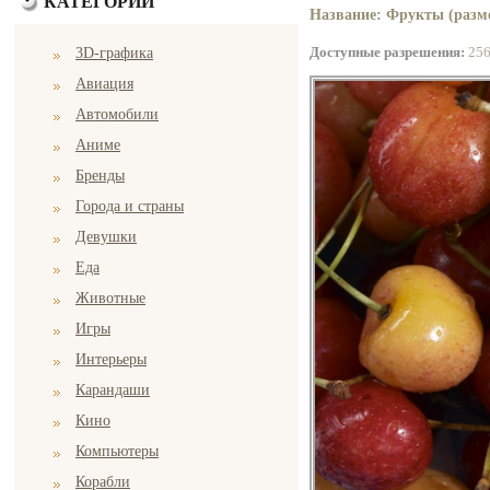
КАТЕГОРИИ
Название: Фрукты (разме
Доступные разрешения:
25
3D-графика
Авиация
Автомобили
Аниме
Бренды
Города и страны
Девушки
Еда
Животные
Игры
Интерьеры
Карандаши
Кино
Компьютеры
Корабли