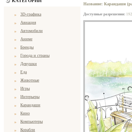
КАТЕГОРИИ
Название: Карандаши (ра
Доступные разрешения:
19
3D-графика
Авиация
Автомобили
Аниме
Бренды
Города и страны
Девушки
Еда
Животные
Игры
Интерьеры
Карандаши
Кино
Компьютеры
Корабли