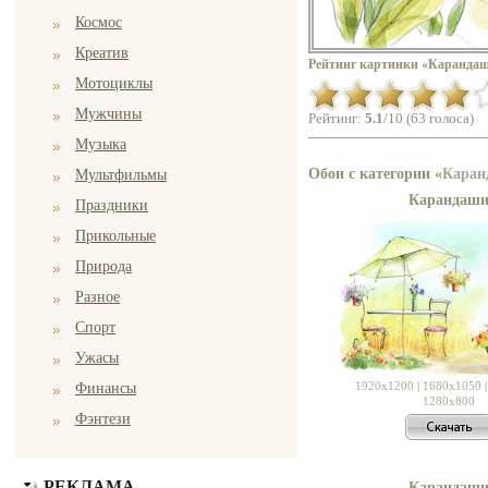
Космос
Креатив
Рейтинг картинки «Карандаш
Мотоциклы
Мужчины
Рейтинг:
5.1
/10 (63 голоса)
Музыка
Обои с категории «
Каран
Мультфильмы
Карандаш
Праздники
Прикольные
Природа
Разное
Спорт
Ужасы
1920x1200
|
1680x1050
Финансы
1280x800
Фэнтези
РЕКЛАМА
Карандаш