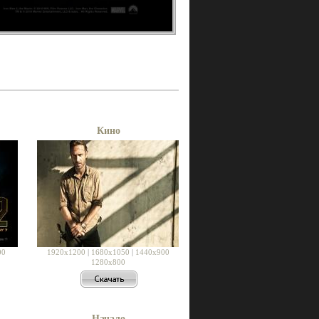
Кино
00
1920x1200
|
1680x1050
|
1440x900
1280x800
Начало