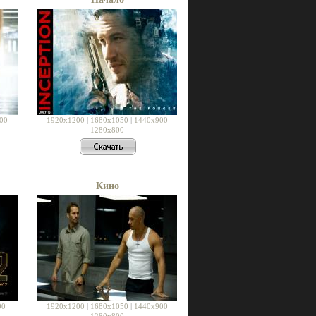
00
1920x1200
|
1680x1050
|
1440x900
1280x800
Кино
00
1920x1200
|
1680x1050
|
1440x900
1280x800