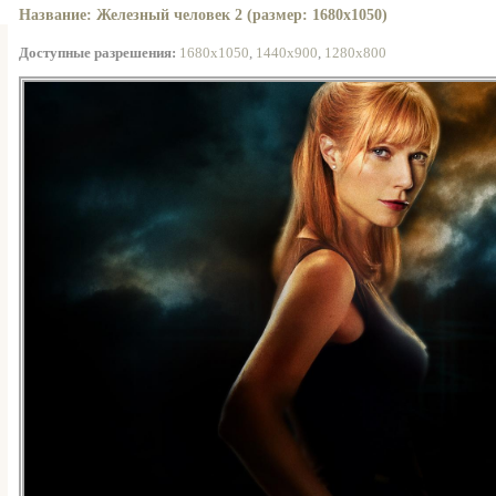
Название: Железный человек 2 (размер: 1680x1050)
Доступные разрешения:
1680x1050
,
1440x900
,
1280x800