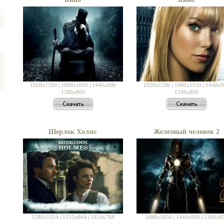
1920x1200
|
1680x1050
|
1440x900
1920x1200
|
1680x1050
|
1440x9
1280x800
1280x800
Шерлок Холмс
Железный человек 2
1280x1024
|
1152x864
|
1024x768
1680x1050
|
1440x900
|
1280x8