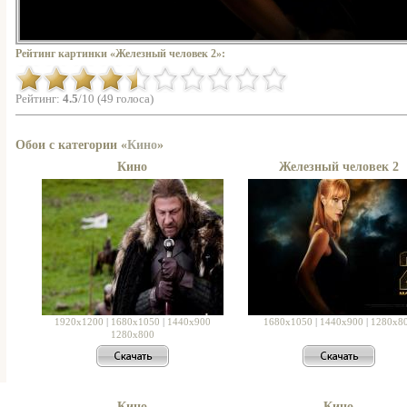
Рейтинг картинки «Железный человек 2»:
Рейтинг:
4.5
/10 (49 голоса)
Обои с категории «
Кино
»
Кино
Железный человек 2
1920x1200
|
1680x1050
|
1440x900
1680x1050
|
1440x900
|
1280x8
1280x800
Кино
Кино