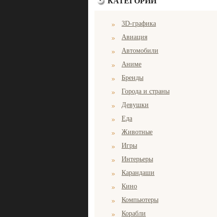
КАТЕГОРИИ
3D-графика
Авиация
Автомобили
Аниме
Бренды
Города и страны
Девушки
Еда
Животные
Игры
Интерьеры
Карандаши
Кино
Компьютеры
Корабли