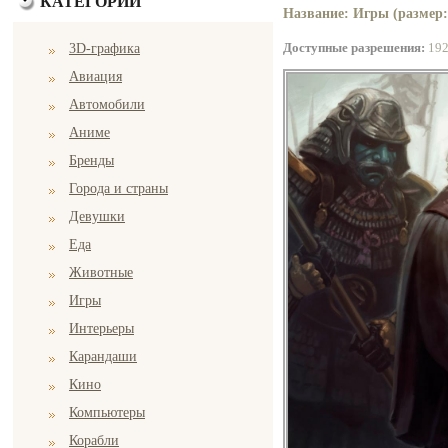
КАТЕГОРИИ
Название: Игры (размер:
Доступные разрешения:
19
3D-графика
Авиация
Автомобили
Аниме
Бренды
Города и страны
Девушки
Еда
Животные
Игры
Интерьеры
Карандаши
Кино
Компьютеры
Корабли