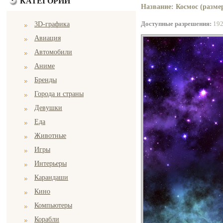
КАТЕГОРИИ
Название: Космос (размер
Доступные разрешения:
19
3D-графика
Авиация
Автомобили
Аниме
Бренды
Города и страны
Девушки
Еда
Животные
Игры
Интерьеры
Карандаши
Кино
Компьютеры
Корабли