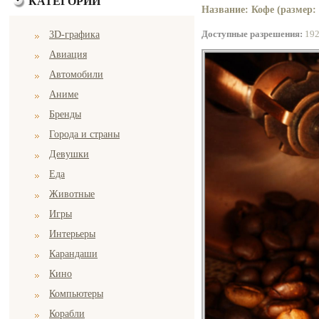
КАТЕГОРИИ
Название: Кофе (размер: 
Доступные разрешения:
19
3D-графика
Авиация
Автомобили
Аниме
Бренды
Города и страны
Девушки
Еда
Животные
Игры
Интерьеры
Карандаши
Кино
Компьютеры
Корабли