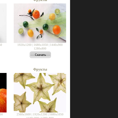
50
1920x1200
|
1680x1050
|
1440x900
1280x800
Фрукты
00
2560x1600
|
1920x1200
|
1680x1050
1440x900
|
1280x800