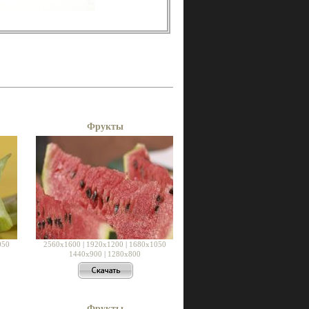
Фрукты
050
2560x1600
|
1920x1200
|
1680x1050
1440x900
|
1280x800
Фрукты