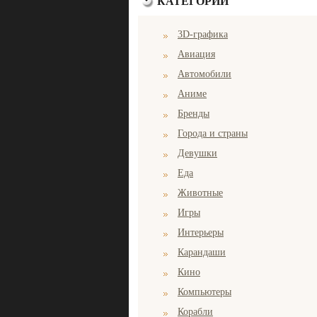
КАТЕГОРИИ
3D-графика
Авиация
Автомобили
Аниме
Бренды
Города и страны
Девушки
Еда
Животные
Игры
Интерьеры
Карандаши
Кино
Компьютеры
Корабли