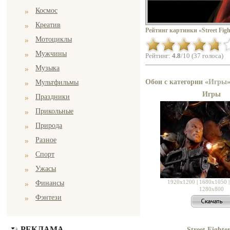
Космос
Креатив
Рейтинг картинки «Street Figh
Мотоциклы
Мужчины
Рейтинг:
4.8
/10 (37 голоса)
Музыка
Обои с категории «
Игры
Мультфильмы
Игры
Праздники
Прикольные
Природа
Разное
Спорт
Ужасы
1920x1200
|
1680x1050
Финансы
1280x800
Фэнтези
РЕКЛАМА
Street Fighter