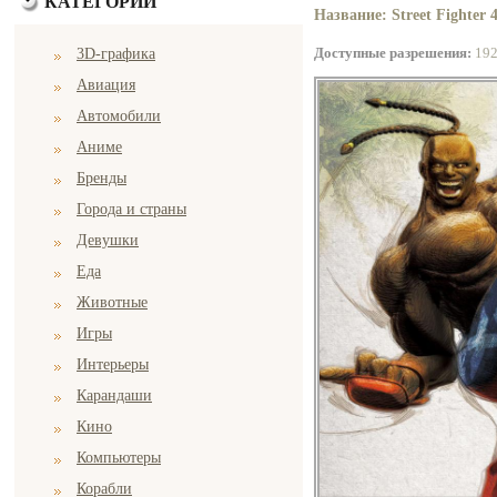
КАТЕГОРИИ
Название: Street Fighter 
Доступные разрешения:
19
3D-графика
Авиация
Автомобили
Аниме
Бренды
Города и страны
Девушки
Еда
Животные
Игры
Интерьеры
Карандаши
Кино
Компьютеры
Корабли