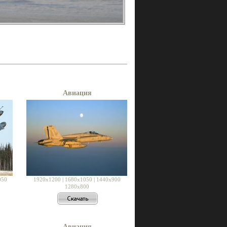
Авиация
050
1920x1200
|
1680x1050
|
1440x900
1280x800
Авиация