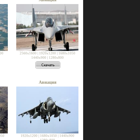
00
2560x1600
|
1920x1200
|
1680x1050
1440x900
|
1280x800
Авиация
050
1920x1200
|
1680x1050
|
1440x900
1280x800