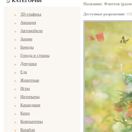
КАТЕГОРИИ
Название: Фэнтези (разме
Доступные разрешения:
19
3D-графика
Авиация
Автомобили
Аниме
Бренды
Города и страны
Девушки
Еда
Животные
Игры
Интерьеры
Карандаши
Кино
Компьютеры
Корабли