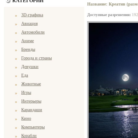
КАТЕГОРИИ
Название: Креатив (разм
Доступные разрешения:
19
3D-графика
Авиация
Автомобили
Аниме
Бренды
Города и страны
Девушки
Еда
Животные
Игры
Интерьеры
Карандаши
Кино
Компьютеры
Корабли