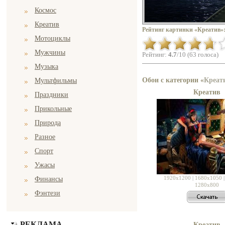
Космос
Креатив
Рейтинг картинки «Креатив»
Мотоциклы
Мужчины
Рейтинг:
4.7
/10 (63 голоса)
Музыка
Обои с категории «
Креат
Мультфильмы
Креатив
Праздники
Прикольные
Природа
Разное
Спорт
Ужасы
1920x1200
|
1680x1050
Финансы
1280x800
Фэнтези
РЕКЛАМА
Креатив