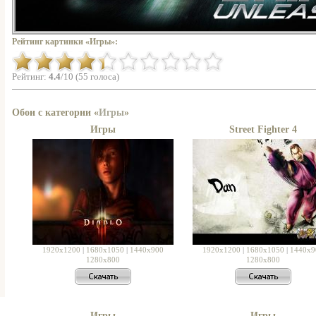
Рейтинг картинки «Игры»:
Рейтинг:
4.4
/10 (55 голоса)
Обои с категории «
Игры
»
Игры
Street Fighter 4
1920x1200
|
1680x1050
|
1440x900
1920x1200
|
1680x1050
|
1440x9
1280x800
1280x800
Игры
Игры