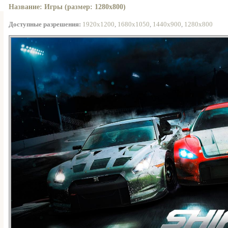
Название: Игры (размер: 1280x800)
Доступные разрешения:
1920x1200
,
1680x1050
,
1440x900
,
1280x800