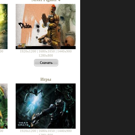
00
1920x1200
|
1680x1050
|
1440x900
1280x800
Игры
00
1920x1200
|
1680x1050
|
1440x900
1280x800