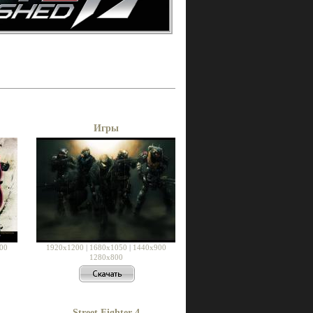
Игры
00
1920x1200
|
1680x1050
|
1440x900
1280x800
Street Fighter 4