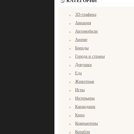
КАТЕГОРИИ
3D-графика
Авиация
Автомобили
Аниме
Бренды
Города и страны
Девушки
Еда
Животные
Игры
Интерьеры
Карандаши
Кино
Компьютеры
Корабли