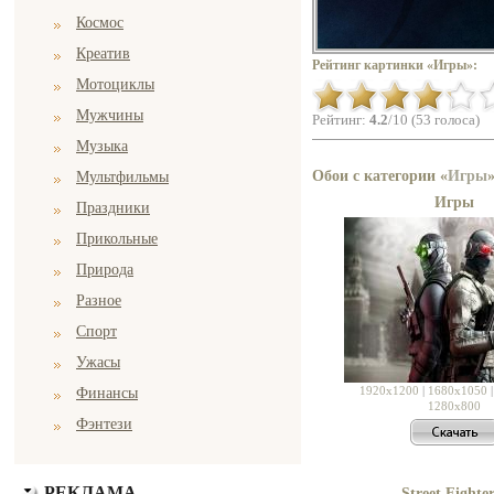
Космос
Креатив
Рейтинг картинки «Игры»:
Мотоциклы
Мужчины
Рейтинг:
4.2
/10 (53 голоса)
Музыка
Обои с категории «
Игры
Мультфильмы
Игры
Праздники
Прикольные
Природа
Разное
Спорт
Ужасы
1920x1200
|
1680x1050
Финансы
1280x800
Фэнтези
РЕКЛАМА
Street Fighter