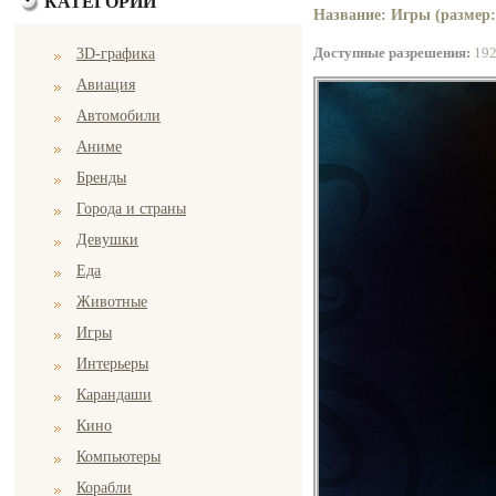
КАТЕГОРИИ
Название: Игры (размер:
Доступные разрешения:
19
3D-графика
Авиация
Автомобили
Аниме
Бренды
Города и страны
Девушки
Еда
Животные
Игры
Интерьеры
Карандаши
Кино
Компьютеры
Корабли