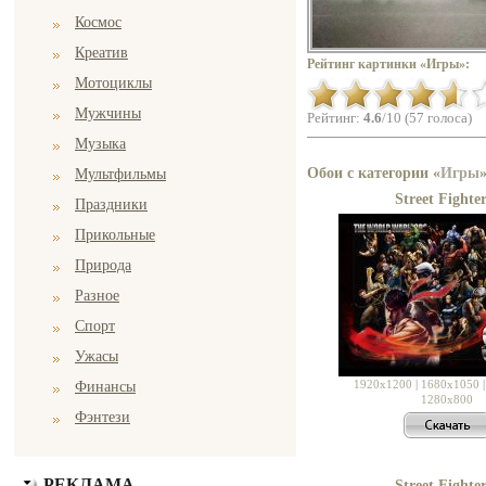
Космос
Креатив
Рейтинг картинки «Игры»:
Мотоциклы
Мужчины
Рейтинг:
4.6
/10 (57 голоса)
Музыка
Обои с категории «
Игры
Мультфильмы
Street Fighter
Праздники
Прикольные
Природа
Разное
Спорт
Ужасы
1920x1200
|
1680x1050
Финансы
1280x800
Фэнтези
РЕКЛАМА
Street Fighter