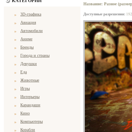
КАТЕГОРИИ
Название: Разное (размер
Доступные разрешения:
19
3D-графика
Авиация
Автомобили
Аниме
Бренды
Города и страны
Девушки
Еда
Животные
Игры
Интерьеры
Карандаши
Кино
Компьютеры
Корабли