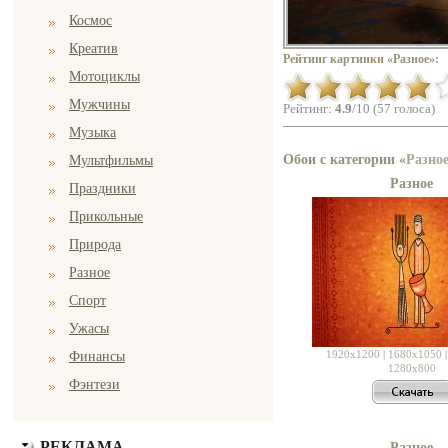
Космос
Креатив
Рейтинг картинки «Разное»:
Мотоциклы
Мужчины
Рейтинг:
4.9
/10 (57 голоса)
Музыка
Обои с категории «
Разно
Мультфильмы
Разное
Праздники
Прикольные
Природа
Разное
Спорт
Ужасы
1920x1200
|
1680x1050
Финансы
1280x800
Фэнтези
РЕКЛАМА
Разное