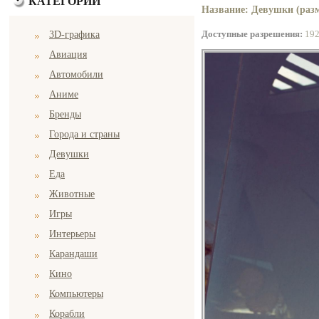
КАТЕГОРИИ
Название: Девушки (разм
Доступные разрешения:
19
3D-графика
Авиация
Автомобили
Аниме
Бренды
Города и страны
Девушки
Еда
Животные
Игры
Интерьеры
Карандаши
Кино
Компьютеры
Корабли