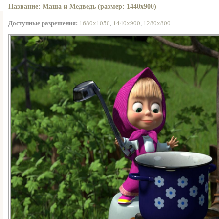
Название: Маша и Медведь (размер: 1440x900)
Доступные разрешения:
1680x1050
,
1440x900
,
1280x800