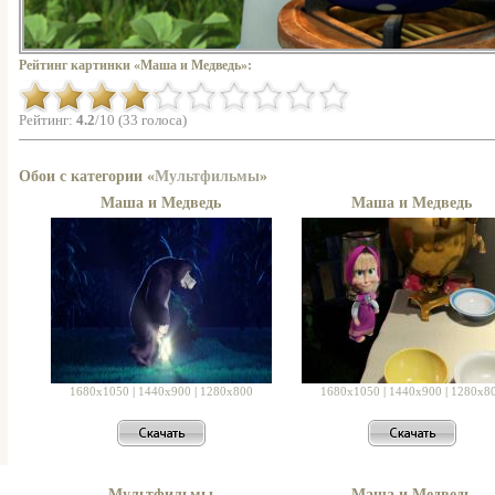
Рейтинг картинки «Маша и Медведь»:
Рейтинг:
4.2
/10 (33 голоса)
Обои с категории «
Мультфильмы
»
Маша и Медведь
Маша и Медведь
1680x1050
|
1440x900
|
1280x800
1680x1050
|
1440x900
|
1280x8
Мультфильмы
Маша и Медведь