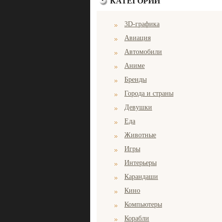
КАТЕГОРИИ
3D-графика
Авиация
Автомобили
Аниме
Бренды
Города и страны
Девушки
Еда
Животные
Игры
Интерьеры
Карандаши
Кино
Компьютеры
Корабли