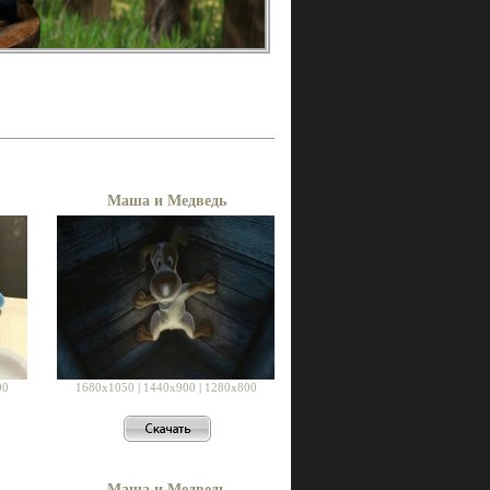
Маша и Медведь
00
1680x1050
|
1440x900
|
1280x800
Маша и Медведь