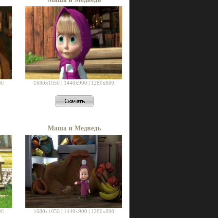
00
1680x1050
|
1440x900
|
1280x800
Маша и Медведь
00
1680x1050
|
1440x900
|
1280x800