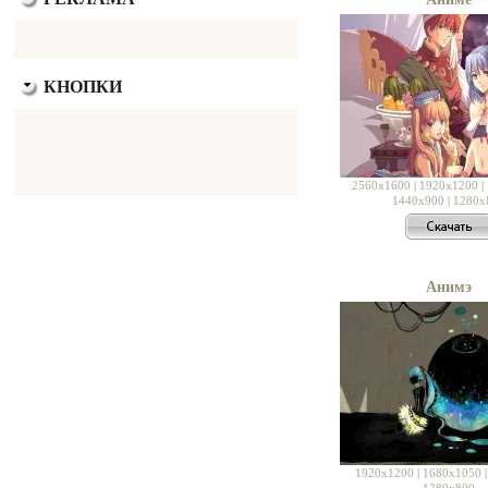
КНОПКИ
2560x1600
|
1920x1200
|
1440x900
|
1280x
Анимэ
1920x1200
|
1680x1050
1280x800