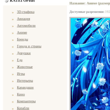
КАТЕГОРИИ
Название: Аниме (размер
Доступные разрешения:
19
3D-графика
Авиация
Автомобили
Аниме
Бренды
Города и страны
Девушки
Еда
Животные
Игры
Интерьеры
Карандаши
Кино
Компьютеры
Корабли