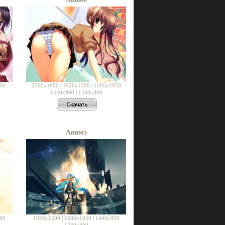
00
2560x1600
|
1920x1200
|
1680x1050
1440x900
|
1280x800
Анимэ
00
1920x1200
|
1680x1050
|
1440x900
1280x800