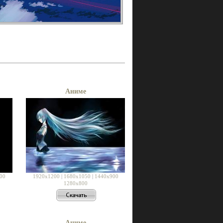
Аниме
00
1920x1200
|
1680x1050
|
1440x900
1280x800
Аниме