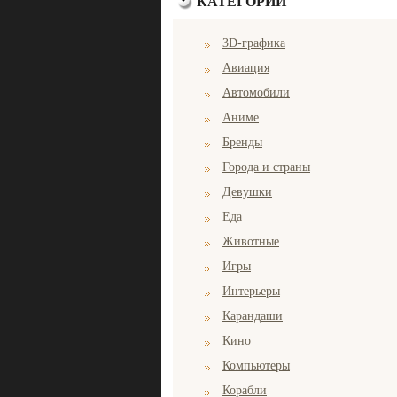
КАТЕГОРИИ
3D-графика
Авиация
Автомобили
Аниме
Бренды
Города и страны
Девушки
Еда
Животные
Игры
Интерьеры
Карандаши
Кино
Компьютеры
Корабли