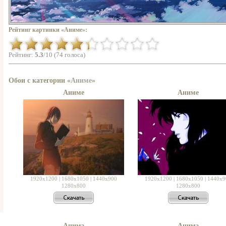
Рейтинг картинки «Аниме»:
Рейтинг:
5.3
/10 (74 голоса)
Обои с категории «
Аниме
»
Аниме
Аниме
1920x1200
|
1680x1050
|
1440x900
1920x1200
|
1680x1050
|
1440x9
1280x800
1280x800
Анимэ
Анимэ