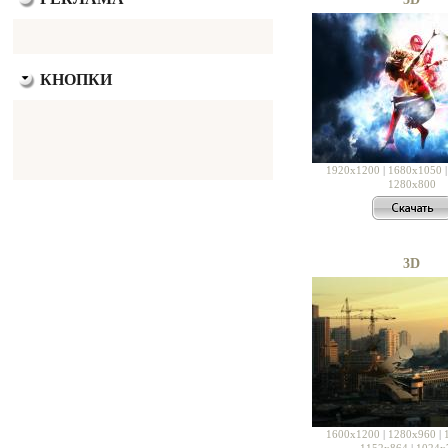
КНОПКИ
1920x1200
|
1680x1050
1280x800
3D
1600x1200
|
1280x960
|
1152x864
|
1024x