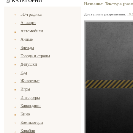
КАТЕГОРИИ
Название: Текстура (разм
Доступные разрешения:
19
3D-графика
Авиация
Автомобили
Аниме
Бренды
Города и страны
Девушки
Еда
Животные
Игры
Интерьеры
Карандаши
Кино
Компьютеры
Корабли