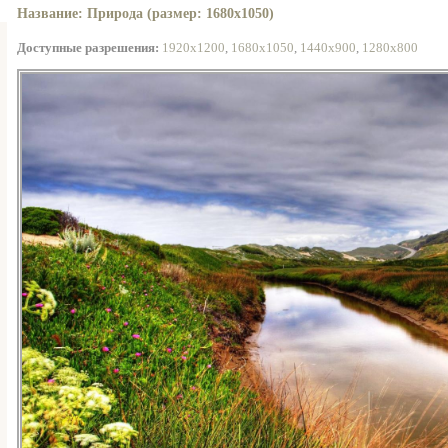
Название: Природа (размер: 1680x1050)
Доступные разрешения:
1920x1200
,
1680x1050
,
1440x900
,
1280x800