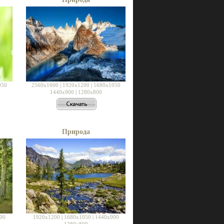
050
2560x1600
|
1920x1200
|
1680x1050
1440x900
|
1280x800
Природа
00
1920x1200
|
1680x1050
|
1440x900
1280x800