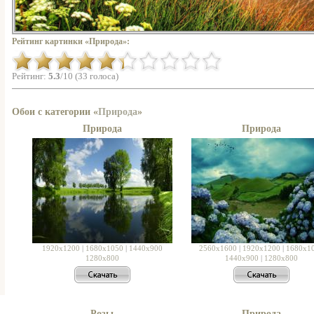
Рейтинг картинки «Природа»:
Рейтинг:
5.3
/10 (33 голоса)
Обои с категории «
Природа
»
Природа
Природа
1920x1200
|
1680x1050
|
1440x900
2560x1600
|
1920x1200
|
1680x1
1280x800
1440x900
|
1280x800
Розы
Природа