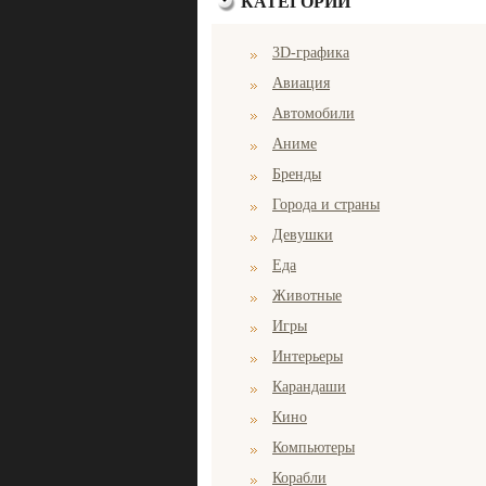
КАТЕГОРИИ
3D-графика
Авиация
Автомобили
Аниме
Бренды
Города и страны
Девушки
Еда
Животные
Игры
Интерьеры
Карандаши
Кино
Компьютеры
Корабли