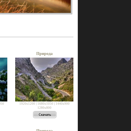
Природа
050
1920x1200
|
1680x1050
|
1440x900
1280x800
Природа