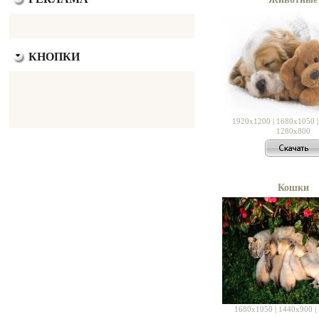
КНОПКИ
1920x1200
|
1680x1050
1280x800
Кошки
1680x1050
|
1440x900
|