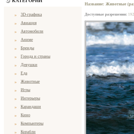
КАТЕГОРИИ
Название: Животные (раз
Доступные разрешения:
19
3D-графика
Авиация
Автомобили
Аниме
Бренды
Города и страны
Девушки
Еда
Животные
Игры
Интерьеры
Карандаши
Кино
Компьютеры
Корабли