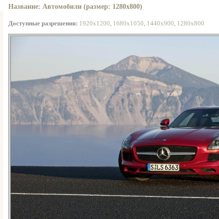
Название: Автомобили (размер: 1280x800)
Доступные разрешения:
1920x1200
,
1680x1050
,
1440x900
,
1280x800