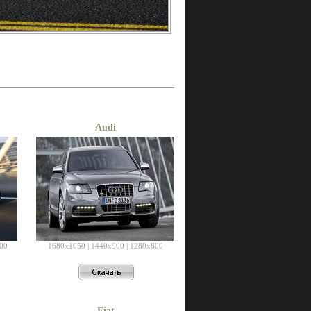
Audi
00
1680x1050
|
1440x900
|
1280x800
Fiat