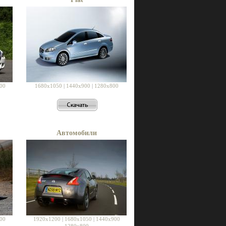
00
1680x1050
|
1440x900
|
1280x800
Автомобили
00
1920x1200
|
1680x1050
|
1440x900
1280x800