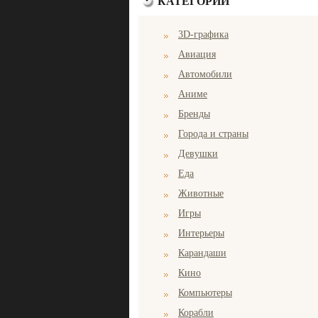
КАТЕГОРИИ
3D-графика
Авиация
Автомобили
Аниме
Бренды
Города и страны
Девушки
Еда
Животные
Игры
Интерьеры
Карандаши
Кино
Компьютеры
Корабли