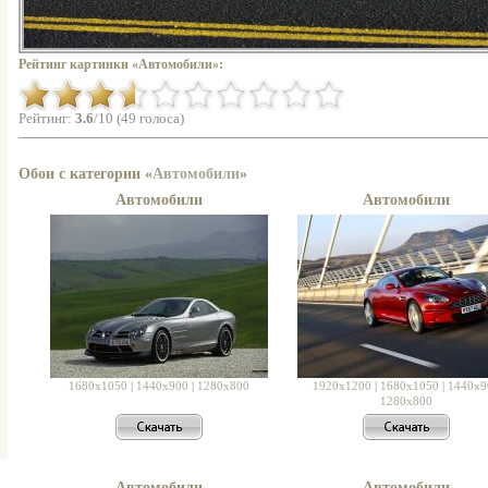
Рейтинг картинки «Автомобили»:
Рейтинг:
3.6
/10 (49 голоса)
Обои с категории «
Автомобили
»
Автомобили
Автомобили
1680x1050
|
1440x900
|
1280x800
1920x1200
|
1680x1050
|
1440x9
1280x800
Автомобили
Автомобили