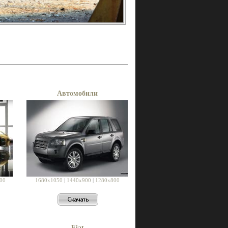
Автомобили
00
1680x1050
|
1440x900
|
1280x800
Fiat