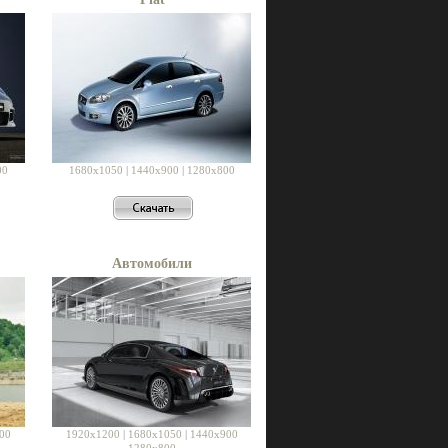
00
1680x1050
|
1440x900
|
1280x800
Автомобили
00
1920x1200
|
1680x1050
|
1440x900
1280x800