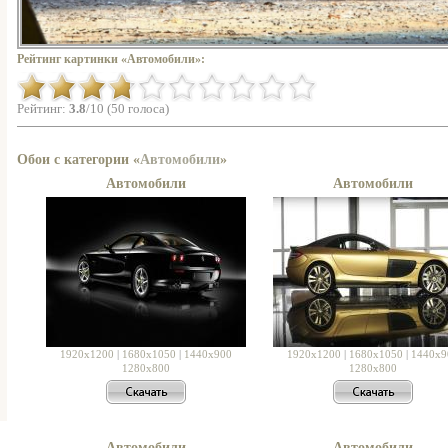
Рейтинг картинки «Автомобили»:
Рейтинг:
3.8
/10 (50 голоса)
Обои с категории «
Автомобили
»
Автомобили
Автомобили
1920x1200
|
1680x1050
|
1440x900
1920x1200
|
1680x1050
|
1440x9
1280x800
1280x800
Автомобили
Автомобили