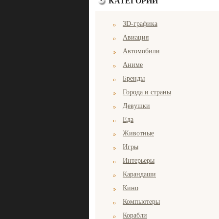
КАТЕГОРИИ
3D-графика
Авиация
Автомобили
Аниме
Бренды
Города и страны
Девушки
Еда
Животные
Игры
Интерьеры
Карандаши
Кино
Компьютеры
Корабли