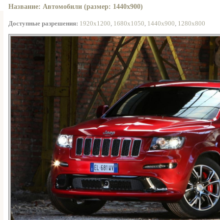
Название: Автомобили (размер: 1440x900)
Доступные разрешения:
1920x1200
,
1680x1050
,
1440x900
,
1280x800