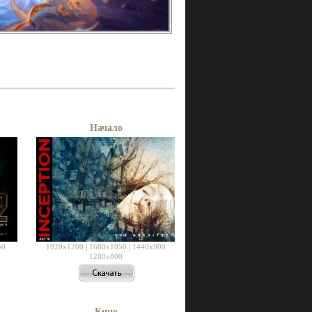
Начало
50
1920x1200
|
1680x1050
|
1440x900
1280x800
Кино