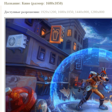
Название: Кино (размер: 1680x1050)
Доступные разрешения:
1920x1200
,
1680x1050
,
1440x900
,
1280x800