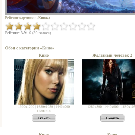
Рейтинг картинки «Кино»:
Рейтинг:
3.9
/10 (39 голоса)
Обои с категории «
Кино
»
Кино
Железный человек 2
1920x1200
|
1680x1050
|
1440x900
1280x800
|
1440x900
|
1680x10
1280x800
Кино
Кино