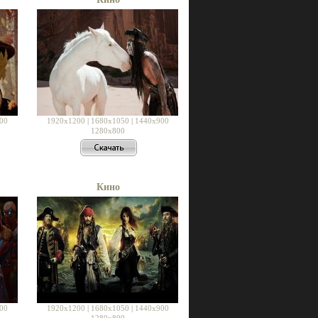
00
1920x1200
|
1680x1050
|
1440x900
1280x800
Кино
00
1920x1200
|
1680x1050
|
1440x900
1280x800