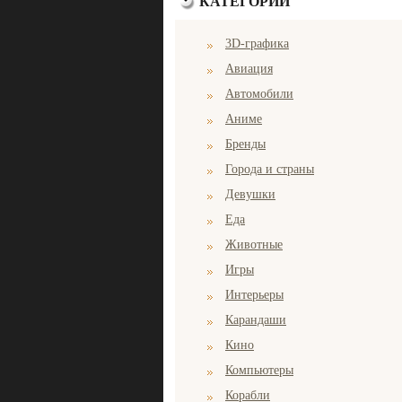
КАТЕГОРИИ
3D-графика
Авиация
Автомобили
Аниме
Бренды
Города и страны
Девушки
Еда
Животные
Игры
Интерьеры
Карандаши
Кино
Компьютеры
Корабли