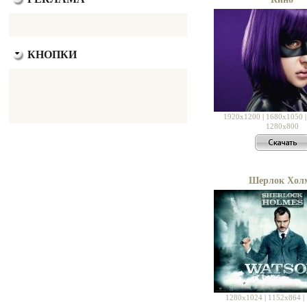
КНОПКИ
1920x1200
|
1680x1050
1280x800
Шерлок Хол
1280x1024
|
1152x864
|