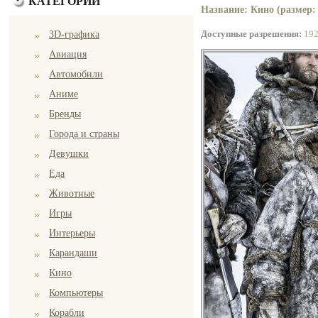
КАТЕГОРИИ
Название: Кино (размер:
Доступные разрешения:
19
3D-графика
Авиация
Автомобили
Аниме
Бренды
Города и страны
Девушки
Еда
Животные
Игры
Интерьеры
Карандаши
Кино
Компьютеры
Корабли