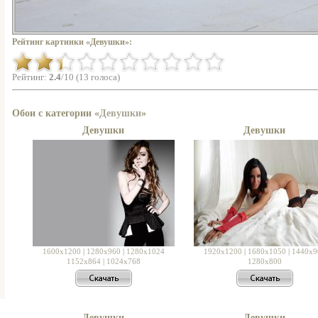
Рейтинг картинки «Девушки»:
Рейтинг:
2.4
/10 (13 голоса)
Обои с категории «
Девушки
»
Девушки
Девушки
1600x1200
|
1280x960
|
1280x1024
1920x1200
|
1680x1050
|
1440x9
1152x864
|
1024x768
1280x800
Девушки
Девушки