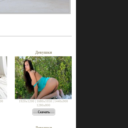
Девушки
00
1920x1200
|
1680x1050
|
1440x900
1280x800
Девушки