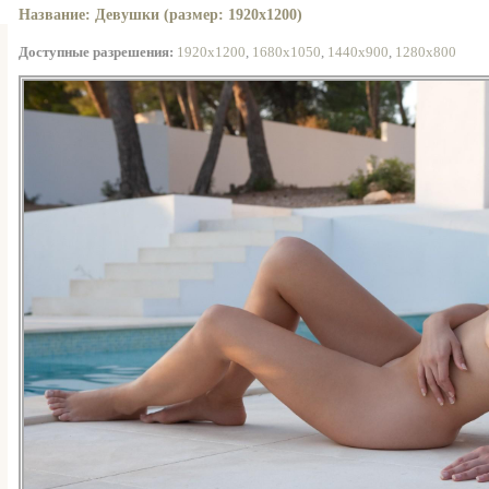
Название: Девушки (размер: 1920x1200)
Доступные разрешения:
1920x1200
,
1680x1050
,
1440x900
,
1280x800