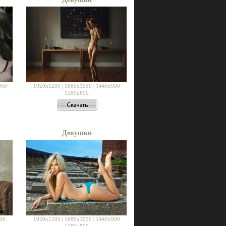
050
1920x1200
|
1680x1050
|
1440x900
1280x800
Девушки
00
1920x1200
|
1680x1050
|
1440x900
1280x800