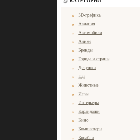
КАТЕГОРИИ
3D-графика
Авиация
Автомобили
Аниме
Бренды
Города и страны
Девушки
Еда
Животные
Игры
Интерьеры
Карандаши
Кино
Компьютеры
Корабли